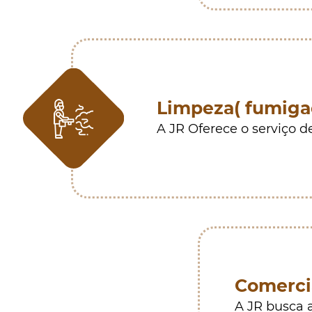
Limpeza( fumiga
A JR Oferece o serviço d
Comerci
A JR busca a