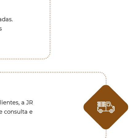
adas.
s
ientes, a JR
te consulta e